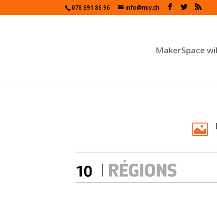
078 891 86 96
info@miy.ch
MakerSpace wi
