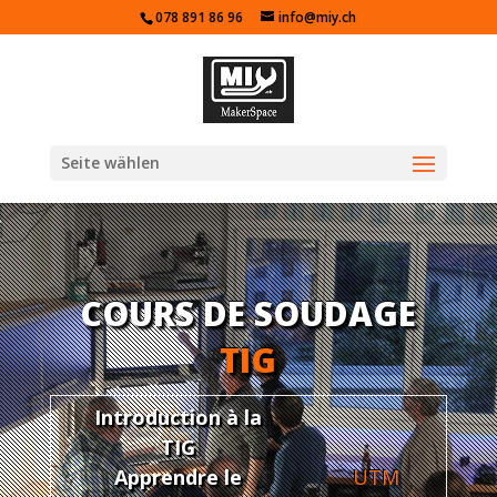
078 891 86 96
info@miy.ch
Seite wählen
COURS DE SOUDAGE
TIG
Introduction à la
TIG
Apprendre le
UTM