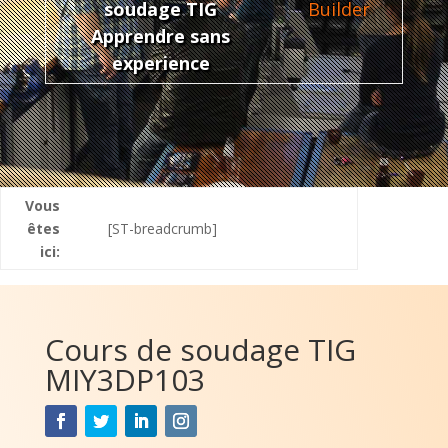
soudage TIG
Builder
Apprendre sans
experience
Vous
êtes
[ST-breadcrumb]
ici:
Cours de soudage TIG
MIY3DP103